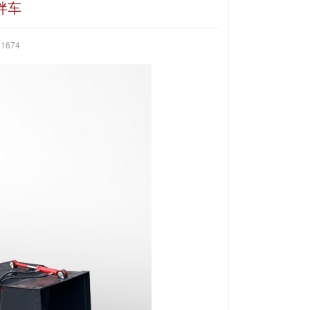
拌车
674