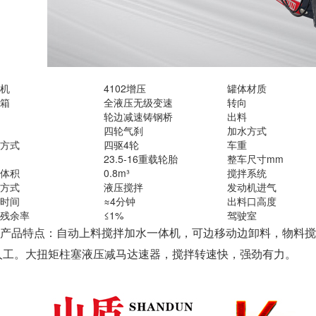
机
4102增压
罐体材质
箱
全液压无级变速
转向
轮边减速铸钢桥
出料
四轮气刹
加水方式
方式
四驱4轮
车重
23.5-16重载轮胎
整车尺寸mm
体积
0.8m³
搅拌系统
方式
液压搅拌
发动机进气
时间
≈4分钟
出料口高度
残余率
≤1%
驾驶室
品特点：自动上料搅拌加水一体机，可边移动边卸料，物料搅
人工。大扭矩柱塞液压减马达速器，搅拌转速快，强劲有力。