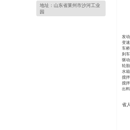
地址：山东省莱州市沙河工业
园
发动
变速
车桥
刹车
驱动
轮胎
水箱
搅拌
搅拌
出料
产
省