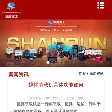
P
N
r
e
e
x
v
t
i
o
u
s
新闻资讯
首页
>
新闻资讯
搅拌装载机具体功能如何
发布时间：2025-12-17
点击量：200
搅拌装载机是一种集装载、搅拌、运输、卸料于
一体的多功能设备，以下是其具体功能：