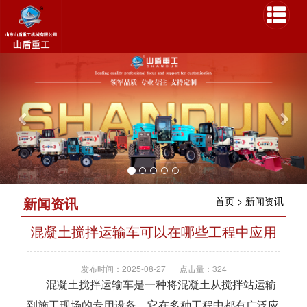
P
N
r
e
e
x
v
t
i
o
u
s
新闻资讯
首页
>
新闻资讯
混凝土搅拌运输车可以在哪些工程中应用
发布时间：2025-08-27
点击量：324
混凝土搅拌运输车是一种将混凝土从搅拌站运输
到施工现场的专用设备，它在多种工程中都有广泛应